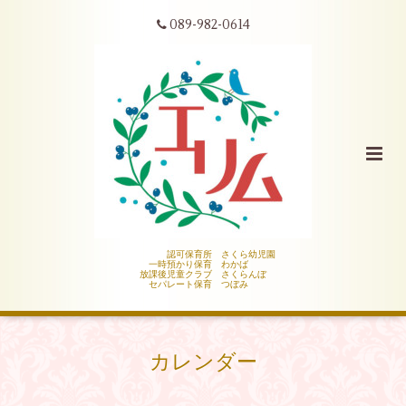
089-982-0614
認可保育所 さくら幼児園
一時預かり保育 わかば
放課後児童クラブ さくらんぼ
セパレート保育 つぼみ
カレンダー