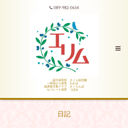
089-982-0614
認可保育所 さくら幼児園
一時預かり保育 わかば
放課後児童クラブ さくらんぼ
セパレート保育 つぼみ
日記