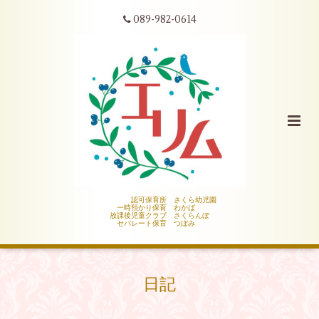
089-982-0614
認可保育所 さくら幼児園
一時預かり保育 わかば
放課後児童クラブ さくらんぼ
セパレート保育 つぼみ
日記