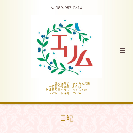
089-982-0614
認可保育所 さくら幼児園
一時預かり保育 わかば
放課後児童クラブ さくらんぼ
セパレート保育 つぼみ
日記