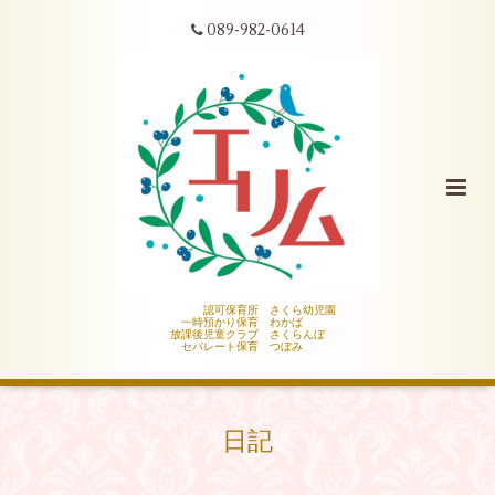
089-982-0614
認可保育所 さくら幼児園
一時預かり保育 わかば
放課後児童クラブ さくらんぼ
セパレート保育 つぼみ
日記