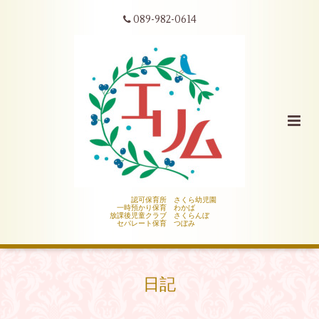
089-982-0614
認可保育所 さくら幼児園
一時預かり保育 わかば
放課後児童クラブ さくらんぼ
セパレート保育 つぼみ
日記