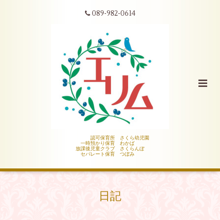
089-982-0614
認可保育所 さくら幼児園
一時預かり保育 わかば
放課後児童クラブ さくらんぼ
セパレート保育 つぼみ
日記