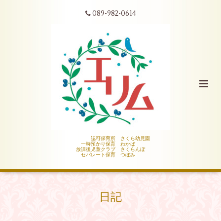
089-982-0614
認可保育所 さくら幼児園
一時預かり保育 わかば
放課後児童クラブ さくらんぼ
セパレート保育 つぼみ
日記