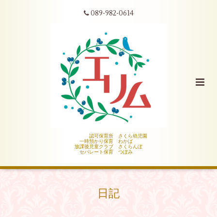
089-982-0614
認可保育所 さくら幼児園
一時預かり保育 わかば
放課後児童クラブ さくらんぼ
セパレート保育 つぼみ
日記