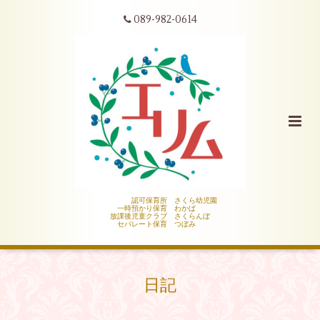
089-982-0614
認可保育所 さくら幼児園
一時預かり保育 わかば
放課後児童クラブ さくらんぼ
セパレート保育 つぼみ
日記