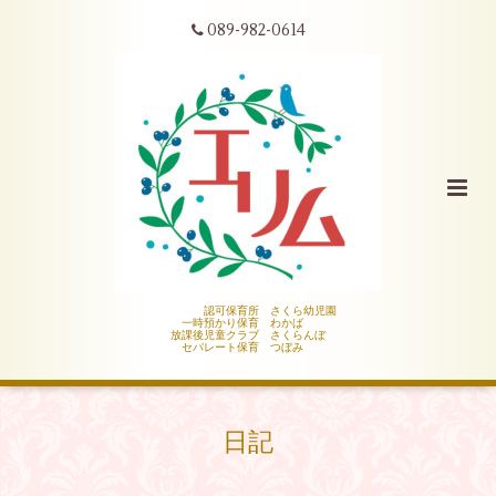
089-982-0614
認可保育所 さくら幼児園
一時預かり保育 わかば
放課後児童クラブ さくらんぼ
セパレート保育 つぼみ
日記