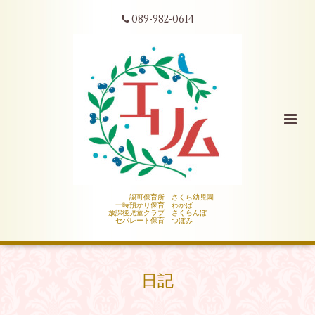
089-982-0614
認可保育所 さくら幼児園
一時預かり保育 わかば
放課後児童クラブ さくらんぼ
セパレート保育 つぼみ
日記