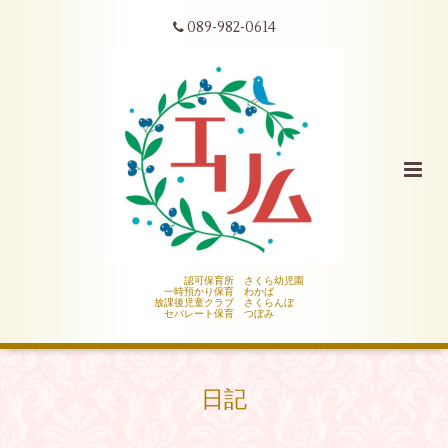
089-982-0614
認可保育所 さくら幼児園
一時預かり保育 わかば
放課後児童クラブ さくらんぼ
セパレート保育 つぼみ
日記