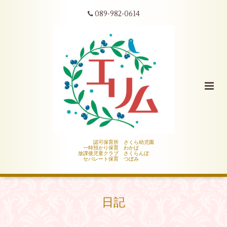
089-982-0614
認可保育所 さくら幼児園
一時預かり保育 わかば
放課後児童クラブ さくらんぼ
セパレート保育 つぼみ
日記