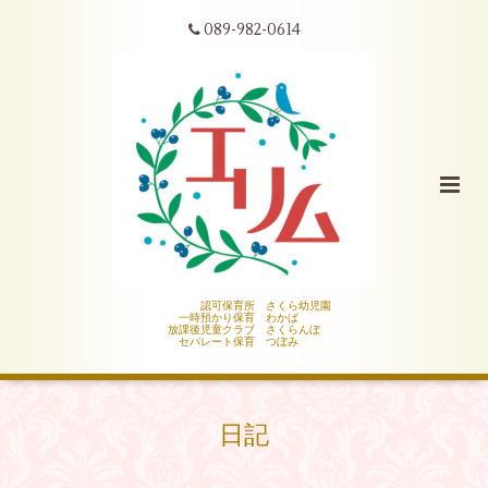
089-982-0614
認可保育所 さくら幼児園
一時預かり保育 わかば
放課後児童クラブ さくらんぼ
セパレート保育 つぼみ
日記