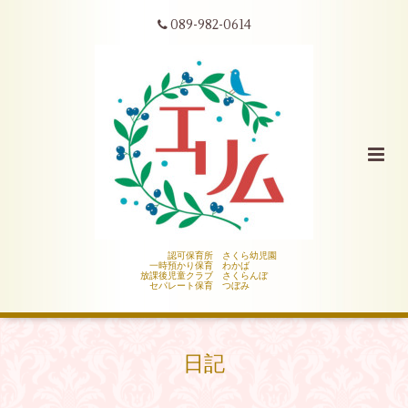
089-982-0614
認可保育所 さくら幼児園
一時預かり保育 わかば
放課後児童クラブ さくらんぼ
セパレート保育 つぼみ
日記