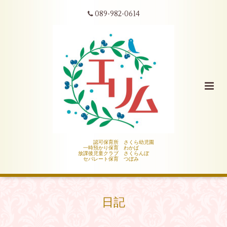
089-982-0614
認可保育所 さくら幼児園
一時預かり保育 わかば
放課後児童クラブ さくらんぼ
セパレート保育 つぼみ
日記