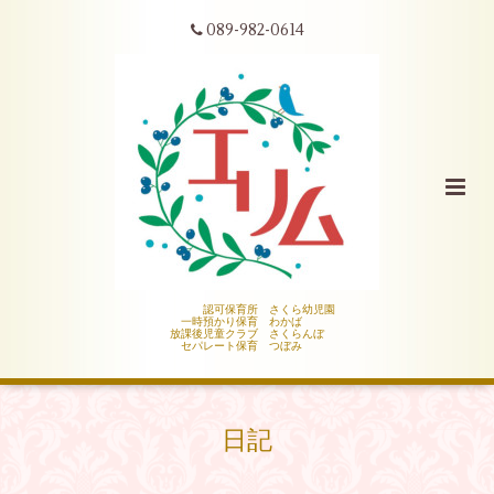
089-982-0614
認可保育所 さくら幼児園
一時預かり保育 わかば
放課後児童クラブ さくらんぼ
セパレート保育 つぼみ
日記