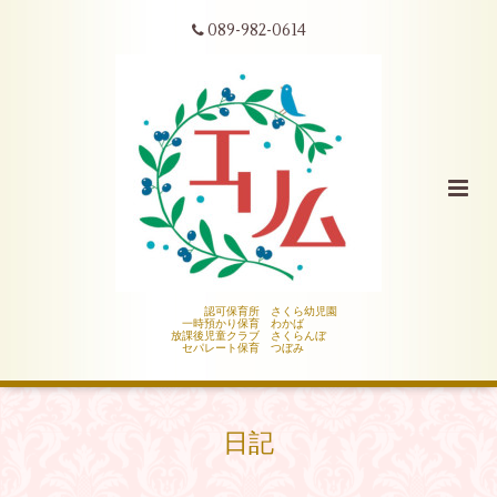
089-982-0614
認可保育所 さくら幼児園
一時預かり保育 わかば
放課後児童クラブ さくらんぼ
セパレート保育 つぼみ
日記