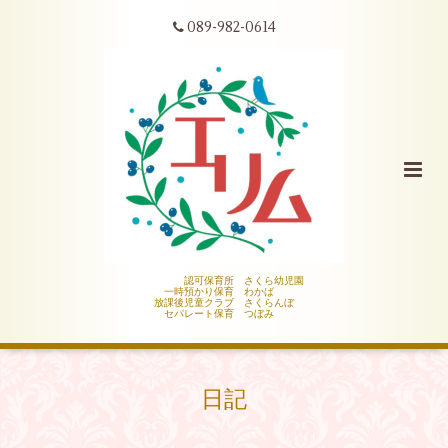
089-982-0614
認可保育所 さくら幼児園
一時預かり保育 わかば
放課後児童クラブ さくらんぼ
セパレート保育 つぼみ
日記