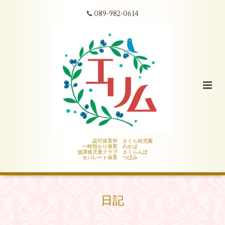
089-982-0614
認可保育所 さくら幼児園
一時預かり保育 わかば
放課後児童クラブ さくらんぼ
セパレート保育 つぼみ
日記