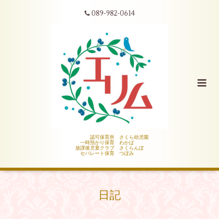
089-982-0614
認可保育所 さくら幼児園
一時預かり保育 わかば
放課後児童クラブ さくらんぼ
セパレート保育 つぼみ
日記