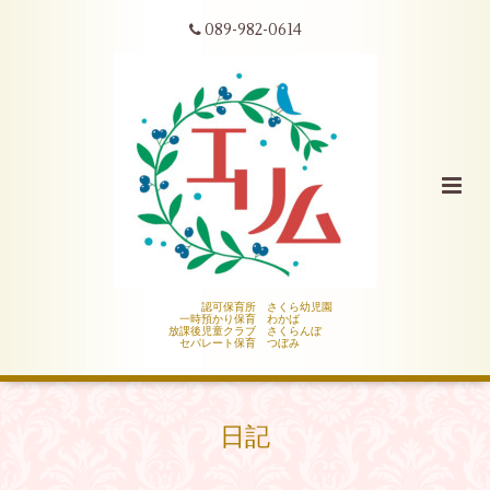
089-982-0614
認可保育所 さくら幼児園
一時預かり保育 わかば
放課後児童クラブ さくらんぼ
セパレート保育 つぼみ
日記