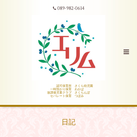
089-982-0614
認可保育所 さくら幼児園
一時預かり保育 わかば
放課後児童クラブ さくらんぼ
セパレート保育 つぼみ
日記