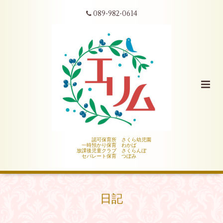
089-982-0614
認可保育所 さくら幼児園
一時預かり保育 わかば
放課後児童クラブ さくらんぼ
セパレート保育 つぼみ
日記