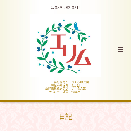
089-982-0614
認可保育所 さくら幼児園
一時預かり保育 わかば
放課後児童クラブ さくらんぼ
セパレート保育 つぼみ
日記