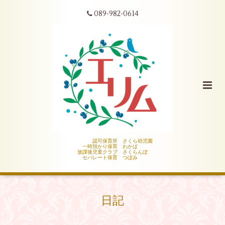
089-982-0614
認可保育所 さくら幼児園
一時預かり保育 わかば
放課後児童クラブ さくらんぼ
セパレート保育 つぼみ
日記