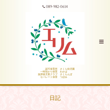
089-982-0614
認可保育所 さくら幼児園
一時預かり保育 わかば
放課後児童クラブ さくらんぼ
セパレート保育 つぼみ
日記