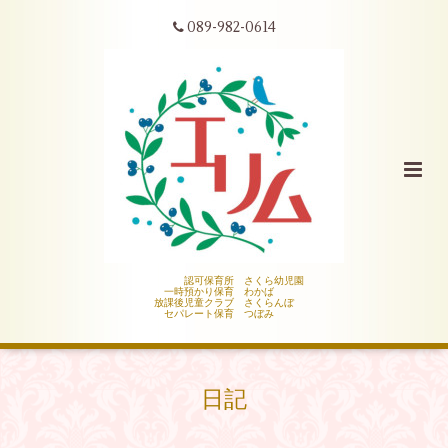
089-982-0614
認可保育所 さくら幼児園
一時預かり保育 わかば
放課後児童クラブ さくらんぼ
セパレート保育 つぼみ
日記