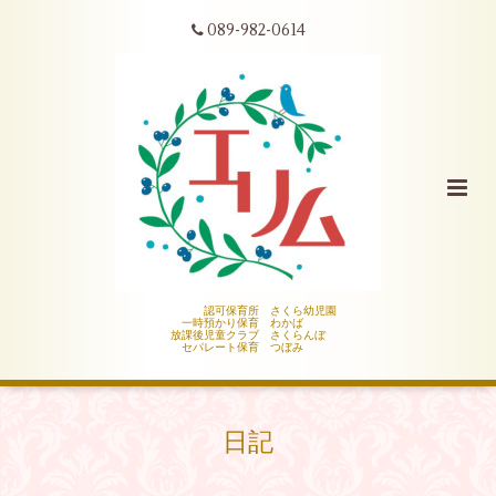
089-982-0614
認可保育所 さくら幼児園
一時預かり保育 わかば
放課後児童クラブ さくらんぼ
セパレート保育 つぼみ
日記