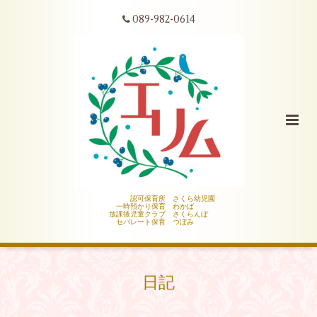
089-982-0614
認可保育所 さくら幼児園
一時預かり保育 わかば
放課後児童クラブ さくらんぼ
セパレート保育 つぼみ
日記