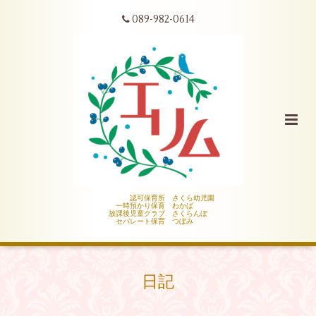
089-982-0614
認可保育所 さくら幼児園
一時預かり保育 わかば
放課後児童クラブ さくらんぼ
セパレート保育 つぼみ
日記