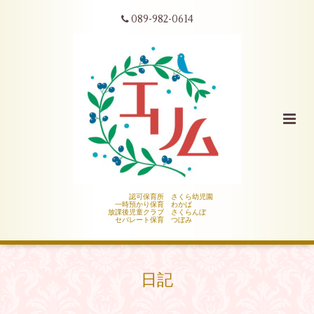
089-982-0614
認可保育所 さくら幼児園
一時預かり保育 わかば
放課後児童クラブ さくらんぼ
セパレート保育 つぼみ
日記