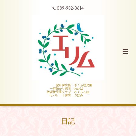
089-982-0614
認可保育所 さくら幼児園
一時預かり保育 わかば
放課後児童クラブ さくらんぼ
セパレート保育 つぼみ
日記