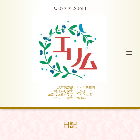
089-982-0614
認可保育所 さくら幼児園
一時預かり保育 わかば
放課後児童クラブ さくらんぼ
セパレート保育 つぼみ
日記