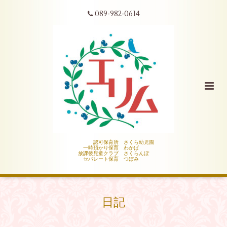
089-982-0614
認可保育所 さくら幼児園
一時預かり保育 わかば
放課後児童クラブ さくらんぼ
セパレート保育 つぼみ
日記