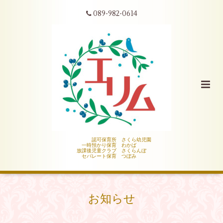
089-982-0614
認可保育所 さくら幼児園
一時預かり保育 わかば
放課後児童クラブ さくらんぼ
セパレート保育 つぼみ
お知らせ