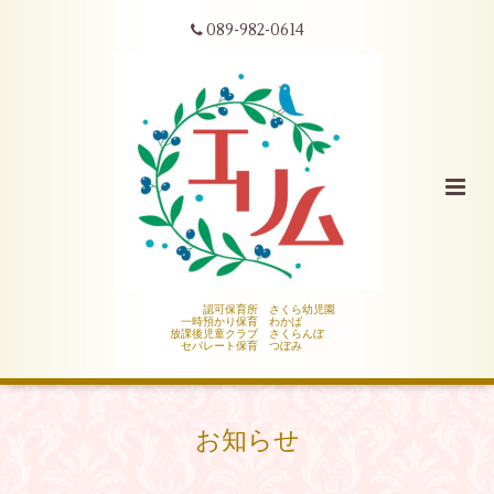
089-982-0614
認可保育所 さくら幼児園
一時預かり保育 わかば
放課後児童クラブ さくらんぼ
セパレート保育 つぼみ
お知らせ