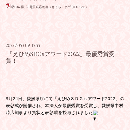
②-06.様式6号質疑応答書（さくら）.pdf
(0.08MB)
2023
05
09 12:33
/
/
「えひめSDGsアワード2022」最優秀賞受
賞！
3月24日、愛媛県庁にて「えひめＳＤＧｓアワード2022」の
表彰式が開催され、本法人が最優秀賞を受賞し、愛媛県中村
時広知事より賞状と表彰盾を授与されました